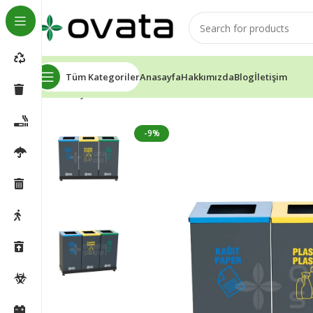
Tüm Kategoriler
Anasayfa
Hakkımızda
Blog
İletişim
Ana Sayfa
Sıfır Atık Kutuları
Ovata-490 3’lü Sıfır Atık 
-9%