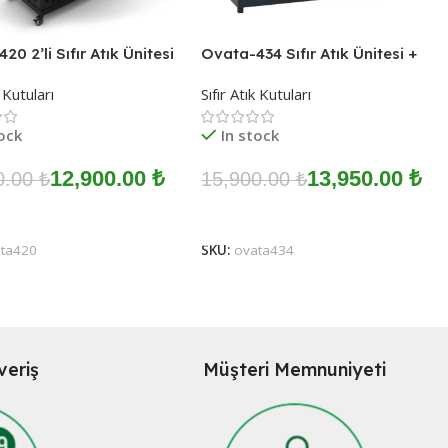
20 2’li Sıfır Atık Ünitesi
Ovata-434 Sıfır Atık Ünitesi +
Pil Kutusu
k Kutuları
Sıfır Atık Kutuları
tock
In stock
12,900.00
₺
13,950.00
₺
0.00
₺
15,900.00
₺
 Ekle
Sepete Ekle
ta420
SKU:
ovata434
şveriş
Müşteri Memnuniyeti