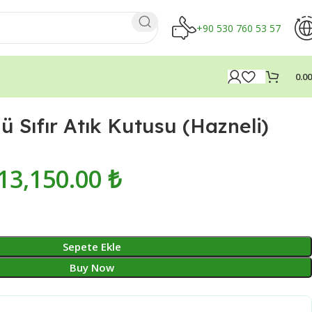
+90 530 760 53 57
0.0
ü Sıfır Atık Kutusu (Hazneli)
13,150.00
₺
₺
₺
₺
₺
Sepete Ekle
Buy Now