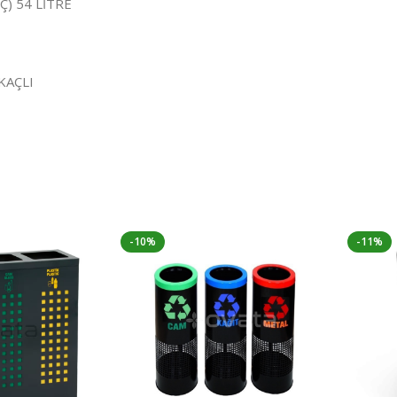
) 54 LİTRE
KAÇLI
-10%
-11%