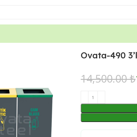
Kutusu (Hazneli)
Ovata-490 3’l
14,500.00
₺