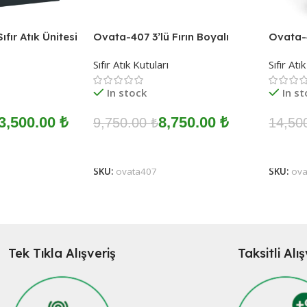
fır Atık Ünitesi
Ovata-407 3’lü Fırın Boyalı
Ovata-4
Metal Silindir Sıfır Atık Ünitesi
Sıfır Atık Kutuları
Sıfır Atı
In stock
In s
3,500.00
₺
8,750.00
₺
9,750.00
₺
14,50
Sepete Ekle
Sepete
SKU:
ovata407
SKU:
ova
Tek Tıkla Alışveriş
Taksitli Alı