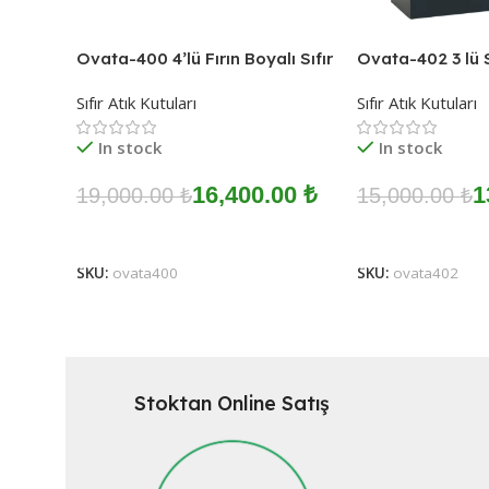
Ovata-400 4’lü Fırın Boyalı Sıfır
Ovata-402 3 lü Sı
Atık Ünitesi
Sıfır Atık Kutuları
Sıfır Atık Kutuları
In stock
In stock
16,400.00
₺
1
19,000.00
₺
15,000.00
₺
Sepete Ekle
Sepete Ekle
SKU:
ovata400
SKU:
ovata402
Stoktan Online Satış