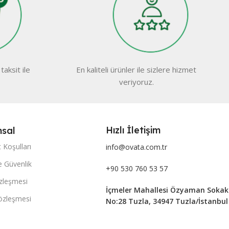
taksit ile
En kaliteli ürünler ile sizlere hizmet
veriyoruz.
Hızlı İletişim
sal
 Koşulları
info@ovata.com.tr
ve Güvenlik
+90 530 760 53 57
özleşmesi
İçmeler Mahallesi Özyaman Sokak
Sözleşmesi
No:28 Tuzla, 34947 Tuzla/İstanbul