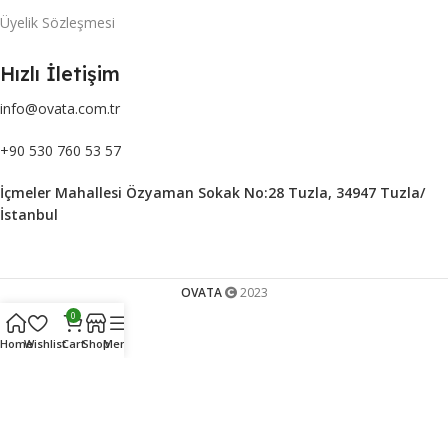
Üyelik Sözleşmesi
Hızlı İletişim
info@ovata.com.tr
+90 530 760 53 57
İçmeler Mahallesi Özyaman Sokak No:28 Tuzla, 34947 Tuzla/
İstanbul
OVATA
2023
0
Home
Wishlist
Cart
Shop
Menu