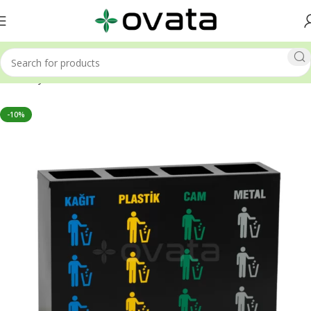
Ana Sayfa
Sıfır Atık Kutuları
-10%