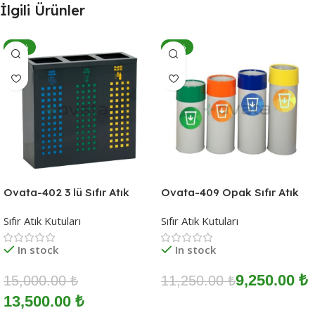
İlgili Ürünler
-10%
-18%
Ovata-402 3 lü Sıfır Atık
Ovata-409 Opak Sıfır Atık
Ünitesi
Ünitesi
Sıfır Atık Kutuları
Sıfır Atık Kutuları
In stock
In stock
9,250.00
₺
15,000.00
₺
11,250.00
₺
13,500.00
₺
Sepete Ekle