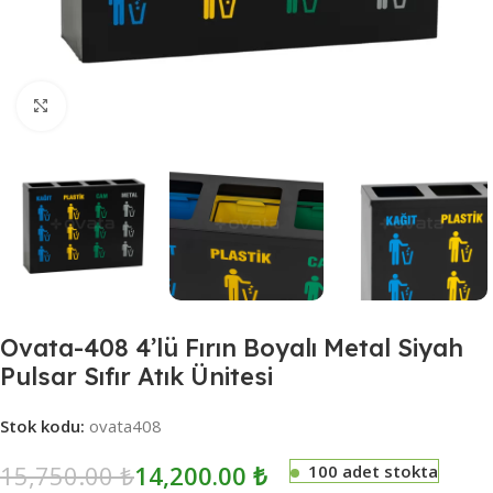
Click to enlarge
Ovata-408 4’lü Fırın Boyalı Metal Siyah
Pulsar Sıfır Atık Ünitesi
Stok kodu:
ovata408
15,750.00
₺
14,200.00
₺
100 adet stokta