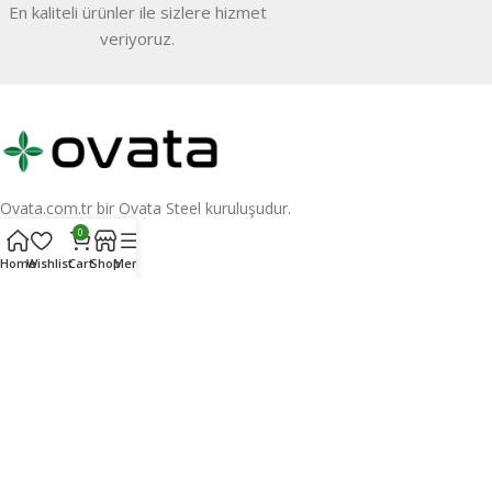
En kaliteli ürünler ile sizlere hizmet
veriyoruz.
Ovata.com.tr bir Ovata Steel kuruluşudur.
0
Bizi takip edin
Home
Wishlist
Cart
Shop
Menu
Kategoriler
Sıfır Atık Kutuları
Dış Mekan Çöp Kovaları
Ayaklı Küllükler