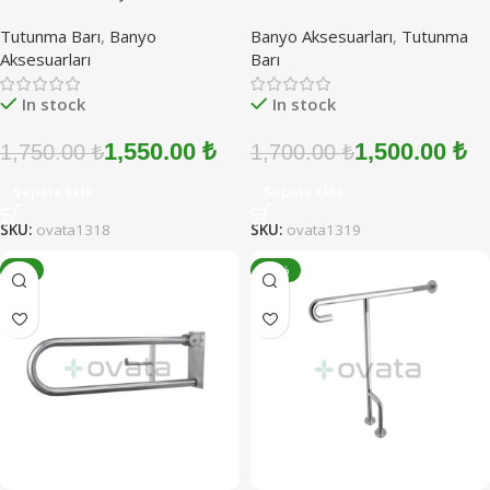
(Paslanmaz Çelik)
(Paslanmaz Çelik)
Tutunma Barı
,
Banyo
Banyo Aksesuarları
,
Tutunma
Aksesuarları
Barı
In stock
In stock
1,550.00
₺
1,500.00
₺
1,750.00
₺
1,700.00
₺
Sepete Ekle
Sepete Ekle
SKU:
ovata1318
SKU:
ovata1319
-8%
-14%