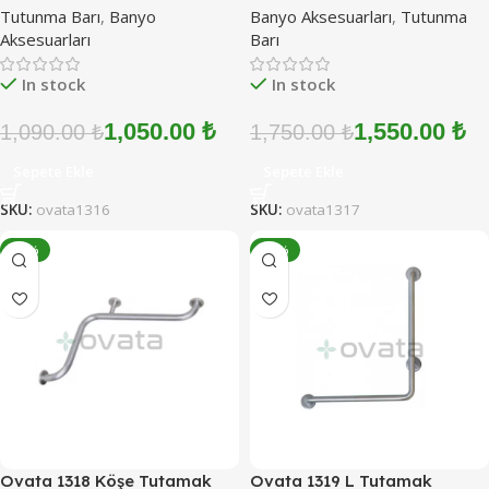
Tutunma Barı
,
Banyo
Banyo Aksesuarları
,
Tutunma
(Paslanmaz Çelik)
Aksesuarları
Barı
In stock
In stock
1,050.00
₺
1,550.00
₺
1,090.00
₺
1,750.00
₺
Sepete Ekle
Sepete Ekle
SKU:
ovata1316
SKU:
ovata1317
-11%
-12%
Ovata 1318 Köşe Tutamak
Ovata 1319 L Tutamak