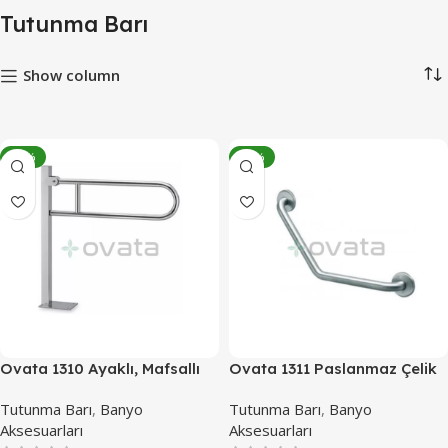
Tutunma Barı
Show column
-10%
-19%
Ovata 1310 Ayaklı, Mafsallı
Ovata 1311 Paslanmaz Çelik
Tutunma Barı, Paslanmaz
Engelli Açılı Tutunma Barı
Tutunma Barı
,
Banyo
Tutunma Barı
,
Banyo
Çelik
Aksesuarları
Aksesuarları