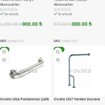
Aksesuarları
Aksesuarları
In stock
In stock
900.00
₺
880.00
₺
1,090.00
₺
970.00
₺
Sepete Ekle
Sepete Ekle
SKU:
ovata1314
SKU:
ovata1315
-4%
-11%
Ovata 1316 Paslanmaz Çelik
Ovata 1317 Yerden Duvara
Engelli Tutunma Barı 90 cm
Çift Ayaklı Hareketli Tutamak