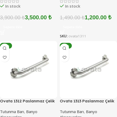
In stock
In stock
3,500.00
₺
1,200.00
₺
3,900.00
₺
1,490.00
₺
Sepete Ekle
Sepete Ekle
SKU:
ovata1311
-15%
-16%
Ovata 1312 Paslanmaz Çelik
Ovata 1313 Paslanmaz Çelik
Engelli Tutunma Barı 30 cm
Engelli Tutunma Barı 40 cm
Tutunma Barı
,
Banyo
Tutunma Barı
,
Banyo