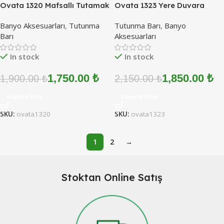
Ovata 1320 Mafsallı Tutamak
Ovata 1323 Yere Duvara
Kağıtlıklı (Paslanmaz Çelik)
Monte Tutunma Barı
Banyo Aksesuarları
,
Tutunma
Tutunma Barı
,
Banyo
(Paslanmaz Çelik)
Barı
Aksesuarları
In stock
In stock
1,750.00
₺
1,850.00
₺
1,900.00
₺
2,150.00
₺
Sepete Ekle
Sepete Ekle
SKU:
ovata1320
SKU:
ovata1323
1
2
→
Stoktan Online Satış