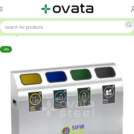
Ana Sayfa
Sıfır Atık Kutuları
-6%