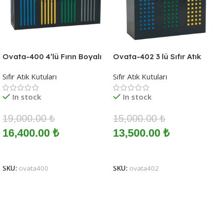
Ovata-400 4’lü Fırın Boyalı
Ovata-402 3 lü Sıfır Atık
Sıfır Atık Ünitesi
Ünitesi
Sıfır Atık Kutuları
Sıfır Atık Kutuları
In stock
In stock
19,000.00
₺
15,000.00
₺
16,400.00
₺
13,500.00
₺
Sepete Ekle
Sepete Ekle
SKU:
ovata400
SKU:
ovata402