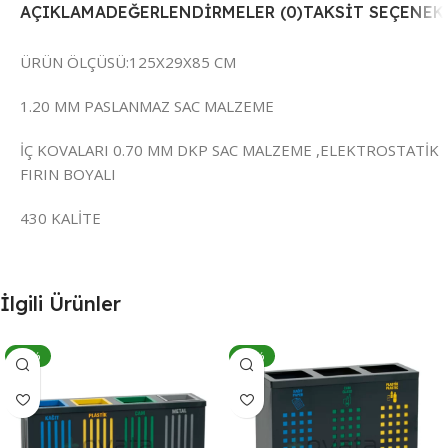
AÇIKLAMA
DEĞERLENDIRMELER (0)
TAKSIT SEÇENEK
ÜRÜN ÖLÇÜSÜ:125X29X85 CM
1.20 MM PASLANMAZ SAC MALZEME
İÇ KOVALARI 0.70 MM DKP SAC MALZEME ,ELEKTROSTATİK
FIRIN BOYALI
430 KALİTE
İlgili Ürünler
-14%
-10%