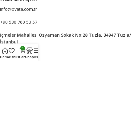
info@ovata.com.tr
+90 530 760 53 57
İçmeler Mahallesi Özyaman Sokak No:28 Tuzla, 34947 Tuzla/
İstanbul
0
Home
Wishlist
Cart
Shop
Menu
OVATA
2023