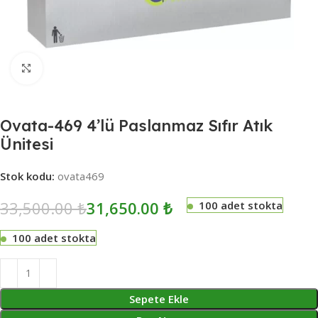
Click to enlarge
Ovata-469 4’lü Paslanmaz Sıfır Atık
Ünitesi
Stok kodu:
ovata469
33,500.00
₺
31,650.00
₺
100 adet stokta
100 adet stokta
Sepete Ekle