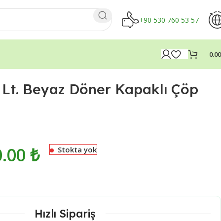
+90 530 760 53 57
0.0
 Lt. Beyaz Döner Kapaklı Çöp
₺
₺
₺
₺
0.00
₺
Stokta yok
Hızlı Sipariş