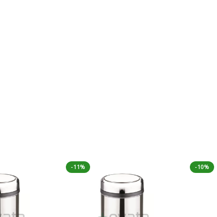
-11%
-10%