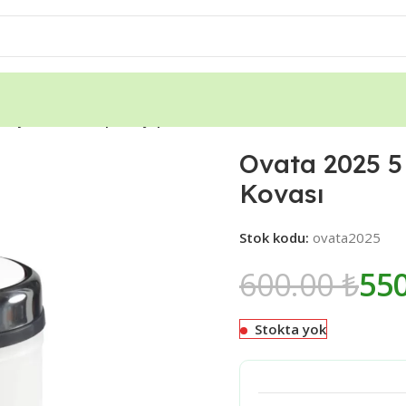
 Beyaz Döner Kapaklı Çöp Kovası
Ovata 2025 5
Kovası
Stok kodu:
ovata2025
600.00
₺
55
Stokta yok