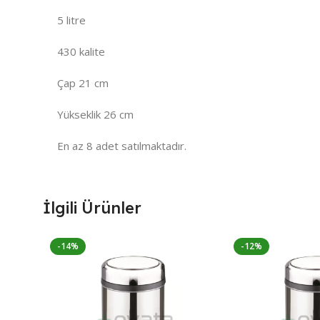
5 litre
430 kalite
Çap 21 cm
Yükseklik 26 cm
En az 8 adet satılmaktadır.
İlgili Ürünler
-14%
-12%