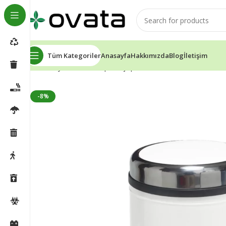
Tüm Kategoriler
Anasayfa
Hakkımızda
Blog
İletişim
Ana Sayfa
Döner Kapaklı Çöp Kovası
Ovata 2025 5 Lt.
-8%