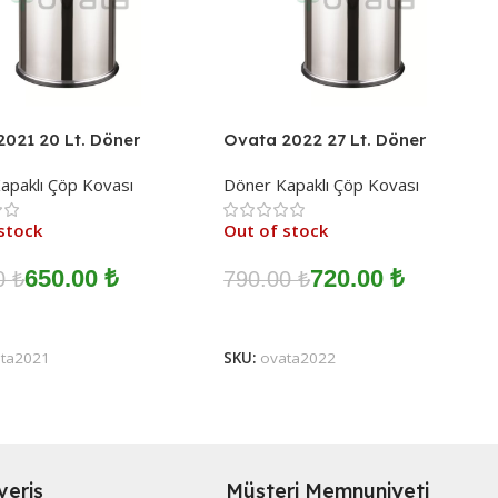
021 20 Lt. Döner
Ovata 2022 27 Lt. Döner
ı Çöp Kovası
Kapaklı Çöp Kovası
apaklı Çöp Kovası
Döner Kapaklı Çöp Kovası
stock
Out of stock
650.00
₺
720.00
₺
00
₺
790.00
₺
ını Oku
Devamını Oku
ata2021
SKU:
ovata2022
şveriş
Müşteri Memnuniyeti