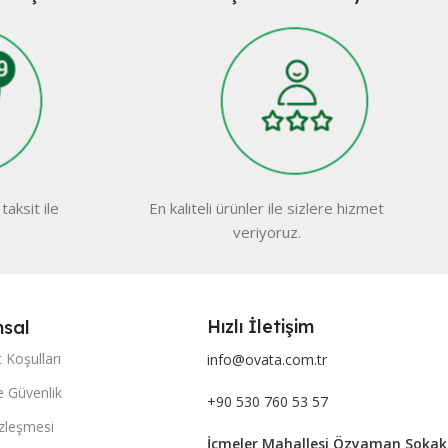
taksit ile
En kaliteli ürünler ile sizlere hizmet
veriyoruz.
Hızlı İletişim
sal
 Koşulları
info@ovata.com.tr
ve Güvenlik
+90 530 760 53 57
özleşmesi
İçmeler Mahallesi Özyaman Sokak