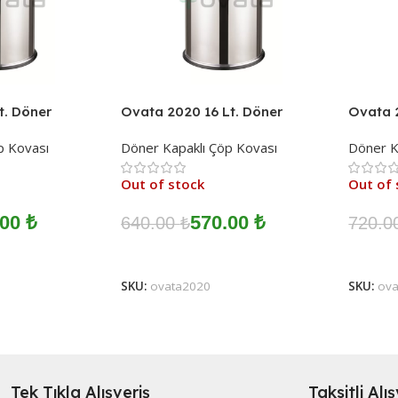
t. Döner
Ovata 2020 16 Lt. Döner
Ovata 2
vası
Kapaklı Çöp Kovası
Kapakl
p Kovası
Döner Kapaklı Çöp Kovası
Döner K
Out of stock
Out of 
.00
₺
570.00
₺
640.00
₺
720.
Devamını Oku
Devam
SKU:
ovata2020
SKU:
ov
Tek Tıkla Alışveriş
Taksitli Alı