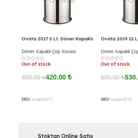
Ovata 2017 5 Lt. Döner Kapaklı
Ovata 2019 12 L
Çöp Kovası
Kapaklı Çöp Ko
Döner Kapaklı Çöp Kovası
Döner Kapaklı Çö
Out of stock
Out of stock
420.00
₺
530
490.00
₺
600.00
₺
Devamını Oku
Devamını Oku
SKU:
ovata2017
SKU:
ovata2019
Stoktan Online Satış