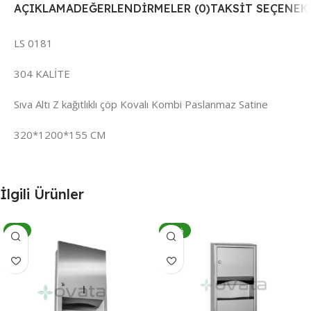
AÇIKLAMA
DEĞERLENDIRMELER (0)
TAKSIT SEÇENEK
LS 0181
304 KALİTE
Sıva Altı Z kağıtlıklı çöp Kovalı Kombi Paslanmaz Satine
320*1200*155 CM
İlgili Ürünler
-8%
-15%