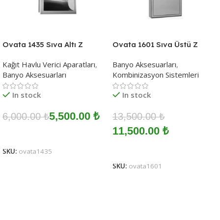
Ovata 1435 Sıva Altı Z
Ovata 1601 Sıva Üstü Z
Kağıtlık Paslanmaz Satine
Kağıtlık+Çöp Kovalı Kombi
Kağıt Havlu Verici Aparatları
,
Banyo Aksesuarları
,
Paslanmaz Satine
Banyo Aksesuarları
Kombinizasyon Sistemleri
In stock
In stock
5,500.00
₺
6,000.00
₺
13,500.00
₺
11,500.00
₺
Sepete Ekle
Sepete Ekle
SKU:
ovata1435
SKU:
ovata1601