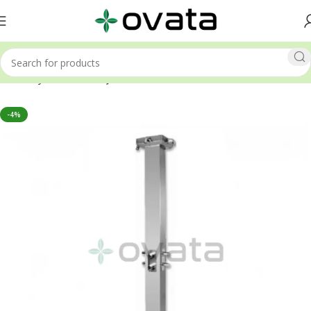
Ana Sayfa
Havuz Duşu Sistemleri
-4%