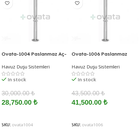
Ovata-1004 Paslanmaz Aç-
Ovata-1006 Paslanmaz
Kapa Bahçe Sahil Duşu
Zaman Ayarlı-Ayak Yıkamalı
Havuz Duşu Sistemleri
Havuz Duşu Sistemleri
Bahçe Sahil Duşu
In stock
In stock
30,000.00
₺
43,500.00
₺
28,750.00
₺
41,500.00
₺
Sepete Ekle
Sepete Ekle
SKU:
ovata1004
SKU:
ovata1006