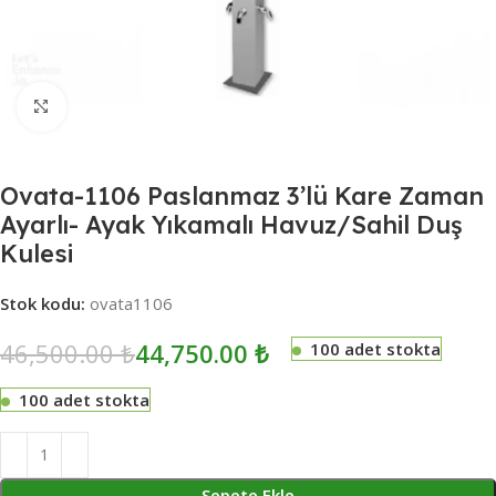
Click to enlarge
Ovata-1106 Paslanmaz 3’lü Kare Zaman
Ayarlı- Ayak Yıkamalı Havuz/Sahil Duş
Kulesi
Stok kodu:
ovata1106
46,500.00
₺
44,750.00
₺
100 adet stokta
100 adet stokta
Sepete Ekle